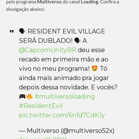
pelo programa
Multiverso
, do canal
Loading
. Confira a
divulgação abaixo:
🗣 RESIDENT EVIL VILLAGE
SERÁ DUBLADO! 🗣 A
@CapcomUnityBR
deu esse
recado em primeira mão e ao
vivo no meu programa!
Tô
ainda mais animado pra jogar
depois dessa novidade. E vocês?
#multiversoloading
#ResidentEvil
pic.twitter.com/6n1d7CdK1y
— Multiverso (@multiverso52x)