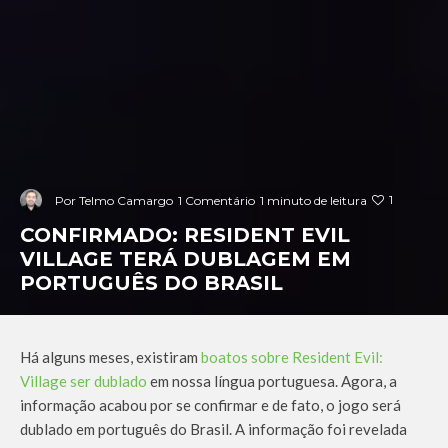
1
Por
Telmo Camargo
1 Comentário
1 minuto de leitura
CONFIRMADO: RESIDENT EVIL
VILLAGE TERÁ DUBLAGEM EM
PORTUGUÊS DO BRASIL
Há alguns meses, existiram
boatos sobre Resident Evil:
Village ser dublado
em nossa língua portuguesa. Agora, a
informação acabou por se confirmar e de fato, o jogo será
dublado em português do Brasil. A informação foi revelada