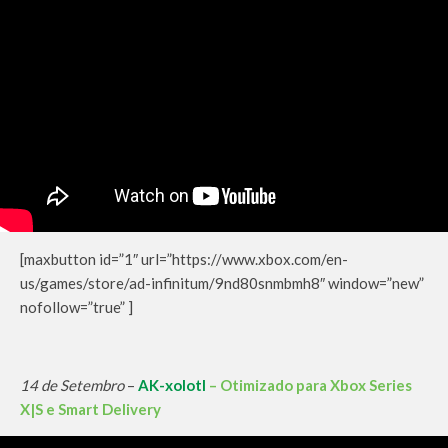
[maxbutton id=”1″ url=”https://www.xbox.com/en-
us/games/store/ad-infinitum/9nd80snmbmh8″ window=”new”
nofollow=”true” ]
14 de Setembro
–
AK-xolotl
– Otimizado para Xbox Series
X|S e Smart Delivery