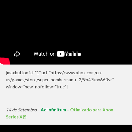
[maxbutton id=”1″ url=”https://www.xbox.com/en-
us/games/store/super-bomberman-r-2/9n47knn660vr”
window=”new” nofollow=”true” ]
14 de Setembro
–
Ad Infinitum
– Otimizado para Xbox
Series X|S