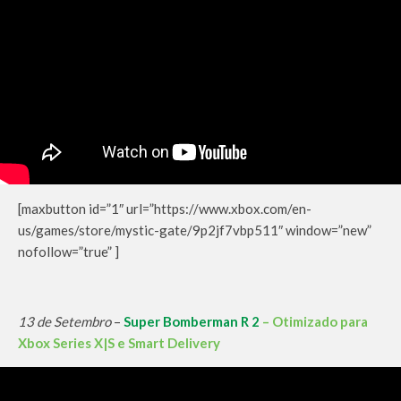
[maxbutton id=”1″ url=”https://www.xbox.com/en-
us/games/store/mystic-gate/9p2jf7vbp511″ window=”new”
nofollow=”true” ]
13 de Setembro
–
Super Bomberman R 2
– Otimizado para
Xbox Series X|S e Smart Delivery