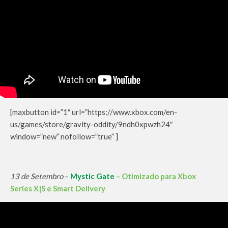
[maxbutton id=”1″ url=”https://www.xbox.com/en-
us/games/store/gravity-oddity/9ndh0xpwzh24″
window=”new” nofollow=”true” ]
13 de Setembro
–
Mystic Gate
– Otimizado para Xbox
Series X|S e Smart Delivery