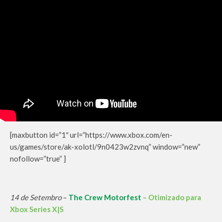
[maxbutton id=”1″ url=”https://www.xbox.com/en-
us/games/store/ak-xolotl/9n0423w2zvnq” window=”new”
nofollow=”true” ]
14 de Setembro
–
The Crew Motorfest
– Otimizado para
Xbox Series X|S