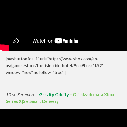
[maxbutton id=”1″ url=”https://www.xbox.com/en-
us/games/store/the-isle-tide-hotel/9nm9bnsr1k92″
window=”new” nofollow=”true” ]
13 de Setembro
–
Gravity Oddity
– Otimizado para Xbox
Series X|S e Smart Delivery