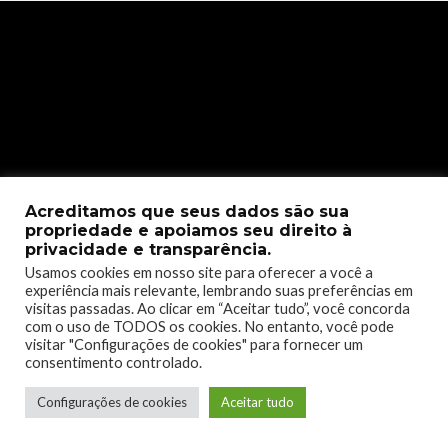
Acreditamos que seus dados são sua
propriedade e apoiamos seu direito à
privacidade e transparência.
Usamos cookies em nosso site para oferecer a você a
[maxbutton id=”1″ url=”https://www.xbox.com/en-
experiência mais relevante, lembrando suas preferências em
visitas passadas. Ao clicar em “Aceitar tudo”, você concorda
US/games/store/the-crew-motorfest-cross-gen-
com o uso de TODOS os cookies. No entanto, você pode
bundle/9NQRQJND8DMX/0017″ window=”new”
visitar "Configurações de cookies" para fornecer um
nofollow=”true” ]
consentimento controlado.
Configurações de cookies
Aceitar tudo
14 de Setembro
–
Dynablaster
– Otimizado para Xbox