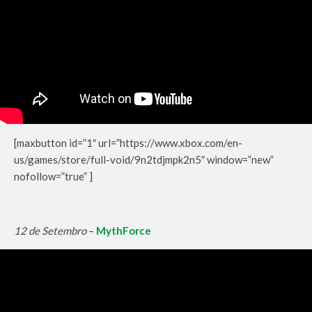
[maxbutton id=”1″ url=”https://www.xbox.com/en-
us/games/store/full-void/9n2tdjmpk2n5″ window=”new”
nofollow=”true” ]
12 de Setembro
–
MythForce