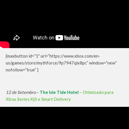
[maxbutton id=”1″ url=”https://www.xbox.com/en-
us/games/store/mythforce/9p7947qlx8pc” window=”new”
nofollow=”true” ]
12 de Setembro
–
The Isle Tide Hotel
– Otimizado para
Xbox Series X|S e Smart Delivery