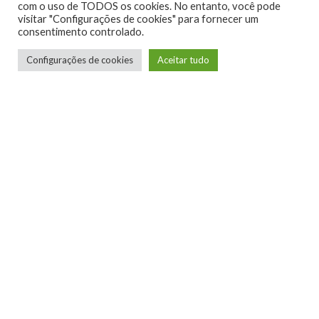
com o uso de TODOS os cookies. No entanto, você pode
visitar "Configurações de cookies" para fornecer um
consentimento controlado.
24 FEVEREIRO – Super Mega Baseball
Configurações de cookies
Aceitar tudo
3 (Console) EA Play
INSTALAR NO XBOX