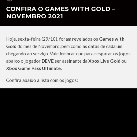
CONFIRA O GAMES WITH GOLD –
NOVEMBRO 2021
Hoje, sexta-feira (29/10), foram revelados os
Games with
Gold
do mês de Novembro, bem como as datas de cada um
chegando ao serviço. Vale lembrar que para resgatar os jogos
abaixo o jogador
DEVE
ser assinante da
Xbox Live Gold
ou
Xbox Game Pass Ultimate.
Confira abaixo a lista com os jogos: