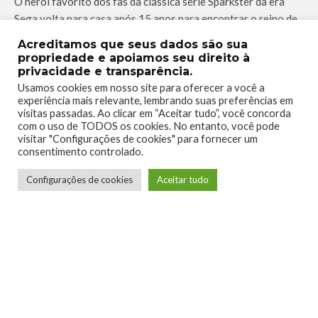
O herói favorito dos fãs da clássica série Sparkster da era
Sega volta para casa após 15 anos para encontrar o reino de
Zephyrus em ruínas. Use sua inteligência e confiável foguete
Acreditamos que seus dados são sua
para derrotar o ameaçador exército de lobos que ameaça seu
propriedade e apoiamos seu direito à
povo.
privacidade e transparência.
Usamos cookies em nosso site para oferecer a você a
experiência mais relevante, lembrando suas preferências em
INSTALAR NO XBOX
visitas passadas. Ao clicar em “Aceitar tudo”, você concorda
com o uso de TODOS os cookies. No entanto, você pode
visitar "Configurações de cookies" para fornecer um
consentimento controlado.
Configurações de cookies
Aceitar tudo
LEGO® Batman™ 2
–
Disponível entre
16 e 30 de novembro