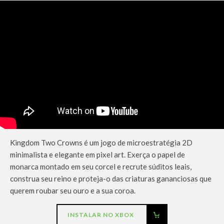
Kingdom Two Crowns é um jogo de microestratégia 2D
minimalista e elegante em pixel art. Exerça o papel de
monarca montado em seu corcel e recrute súditos leais,
construa seu reino e proteja-o das criaturas gananciosas que
querem roubar seu ouro e a sua coroa.
INSTALAR NO XBOX