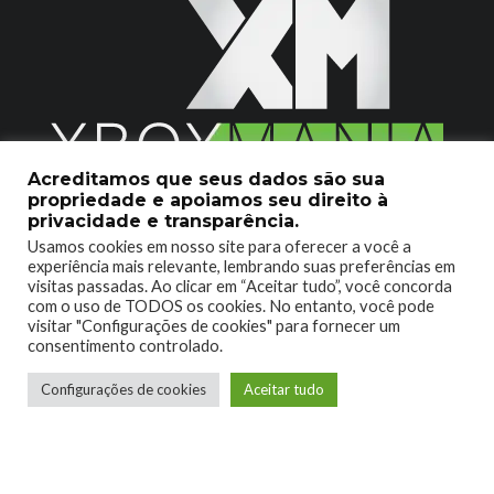
Acreditamos que seus dados são sua
propriedade e apoiamos seu direito à
2020 © Xboxmania. Todos os Direitos Reservados.
privacidade e transparência.
Usamos cookies em nosso site para oferecer a você a
SOBRE O XBOX MANIA
CONTATO
experiência mais relevante, lembrando suas preferências em
visitas passadas. Ao clicar em “Aceitar tudo”, você concorda
ENCONTROU UM PROBLEMA?
com o uso de TODOS os cookies. No entanto, você pode
visitar "Configurações de cookies" para fornecer um
consentimento controlado.
Configurações de cookies
Aceitar tudo