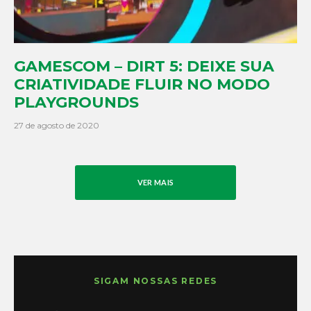
GAMESCOM – DIRT 5: DEIXE SUA
CRIATIVIDADE FLUIR NO MODO
PLAYGROUNDS
27 de agosto de 2020
VER MAIS
SIGAM NOSSAS REDES