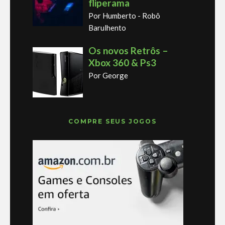
fliperama
Por Humberto - Robô
Barulhento
Os novos Retrôs –
Xbox 360 & Ps3
Por George
COMPRE SEUS JOGOS