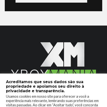
Acreditamos que seus dados são sua
propriedade e apoiamos seu direito à
2020 © Xboxmania. Todos os Direitos Reservados.
privacidade e transparência.
Usamos cookies em nosso site para oferecer a você a
SOBRE O XBOX MANIA
CONTATO
experiência mais relevante, lembrando suas preferências em
visitas passadas. Ao clicar em “Aceitar tudo”, você concorda
ENCONTROU UM PROBLEMA?