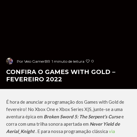
0
Por
Veio GamerBR
1 minuto de leitura
CONFIRA O GAMES WITH GOLD –
FEVEREIRO 2022
É hora de anunciar a programação dos Games with Gold de
fevereiro! No Xbox One e Xbox Series X|S, junte-se a uma
aventura épica em
Broken Sword 5: The Serpent’s Curse
e
corra com uma trilha sonora apertada em
Never Yield de
Aerial_Knight
. E para nossa programação clássica
via