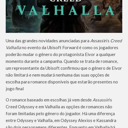
Uma das grandes novidades anunciadas para
A
ssassin’s
Creed
Valhalla
no evento da Ubisoft Forward é como os jogadores
poderão mudar o gênero do protagonista Eivor a qualquer
momento durante a campanha. Quando se trata de romance,
um representante da Ubisoft confirmou que o gênero de Eivor
não limitará e nem mudará nenhuma das suas opções de
escolha para romance disponíveis que estarão presentes no
jogo final
O romance baseado em escolhas já vem desde
Assassin
‘s
Creed Odyssey e em Valhalla as opções de romances não
foram limitadas pelo gênero do jogador. Há uma diferença
entre Odyssey e Valhalla, em Odyssey Alexios e Kassandra
são dois personagens diferentes. Enquanto em Valhalla há