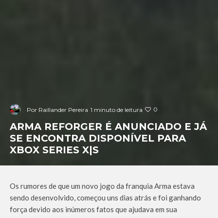
0
Por
Raillander Pereira
1 minuto de leitura
ARMA REFORGER É ANUNCIADO E JÁ
SE ENCONTRA DISPONÍVEL PARA
XBOX SERIES X|S
Os rumores de que um novo jogo da franquia Arma estava
sendo desenvolvido, começou uns dias atrás e foi ganhando
força devido aos inúmeros fatos que ajudava em sua