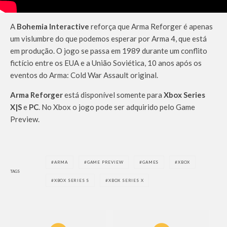
A
Bohemia Interactive
reforça que Arma Reforger é apenas
um vislumbre do que podemos esperar por Arma 4, que está
em produção. O jogo se passa em 1989 durante um conflito
fictício entre os EUA e a União Soviética, 10 anos após os
eventos do Arma: Cold War Assault original.
Arma Reforger
está disponível somente para
Xbox Series
X|S
e
PC
. No Xbox o jogo pode ser adquirido pelo Game
Preview.
ARMA
GAME PREVIEW
GAMES
XBOX
TAGS
XBOX SERIES S
XBOX SERIES X