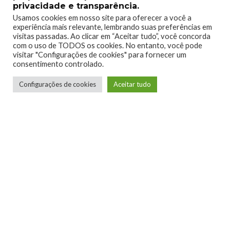
privacidade e transparência.
Usamos cookies em nosso site para oferecer a você a
experiência mais relevante, lembrando suas preferências em
visitas passadas. Ao clicar em “Aceitar tudo”, você concorda
com o uso de TODOS os cookies. No entanto, você pode
visitar "Configurações de cookies" para fornecer um
consentimento controlado.
Configurações de cookies
Aceitar tudo
Raillander Pereira
Conheci o Xbox na geração do 360, e desde
então me tornei apaixonado pela marca. Curto
bastante jogos de tiro em geral, e me desvio um
pouco nos RPG's ocidentais. Sou fã de Gears of
War e Titanfall, e nada me tira isso.