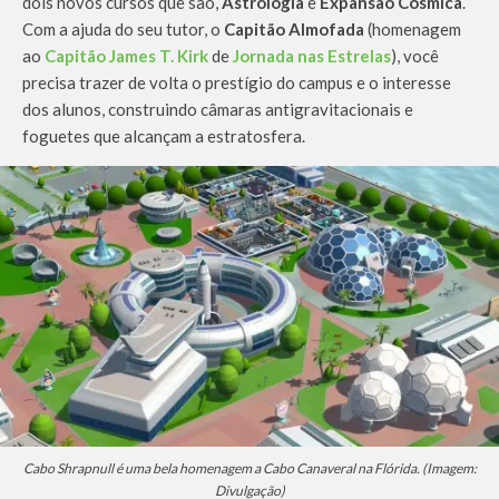
dois novos cursos que são,
Astrologia
e
Expansão Cósmica
.
Com a ajuda do seu tutor, o
Capitão Almofada
(homenagem
ao
Capitão James T. Kirk
de
Jornada nas Estrelas
), você
precisa trazer de volta o prestígio do campus e o interesse
dos alunos, construindo câmaras antigravitacionais e
foguetes que alcançam a estratosfera.
Cabo Shrapnull é uma bela homenagem a Cabo Canaveral na Flórida. (Imagem:
Divulgação)