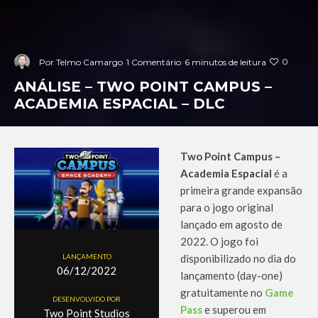
0
Por
Telmo Camargo
1 Comentário
6 minutos de leitura
ANÁLISE – TWO POINT CAMPUS –
ACADEMIA ESPACIAL – DLC
Two Point Campus –
Academia Espacial
é a
primeira grande expansão
para o jogo original
lançado em agosto de
2022. O jogo foi
LANÇAMENTO
disponibilizado no dia do
06/12/2022
lançamento (day-one)
gratuitamente no
Game
DESENVOLVIDO POR
Pass
e superou em
Two Point Studios