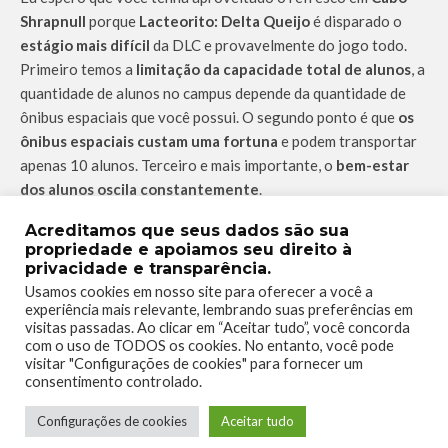
Shrapnull
porque
Lacteorito: Delta Queijo
é disparado o
estágio mais difícil
da DLC e provavelmente do jogo todo.
Primeiro temos a
limitação da capacidade total de alunos
, a
quantidade de alunos no campus depende da quantidade de
ônibus espaciais que você possui. O segundo ponto é que
os
ônibus espaciais custam uma fortuna
e podem transportar
apenas 10 alunos. Terceiro e mais importante, o
bem-estar
dos alunos oscila constantemente
.
Manter o bem-estar dos alunos em alta depende de uma série
Acreditamos que seus dados são sua
propriedade e apoiamos seu direito à
de fatores que são extremamente difíceis de equalizar. Após
privacidade e transparência.
estudar sobre
como é a vida dos humanos na Terra
, os
Usamos cookies em nosso site para oferecer a você a
alunos vão
desejar ter os mesmos confortos dos seres
experiência mais relevante, lembrando suas preferências em
humanos
, como por exemplo,
alimentação
,
decorações
e
visitas passadas. Ao clicar em “Aceitar tudo”, você concorda
com o uso de TODOS os cookies. No entanto, você pode
principalmente
o clima
. Você se lembra dos
meteoritos
que
visitar "Configurações de cookies" para fornecer um
ajudavam a financiar o campus na
Cidade Universal
? então,
consentimento controlado.
agora eles atrapalham
trazendo doenças para os alunos
e
você vai precisar de muito dinheiro para construir e manter as
Configurações de cookies
Aceitar tudo
clínicas de saúde sempre disponíveis. Todos estes fatores