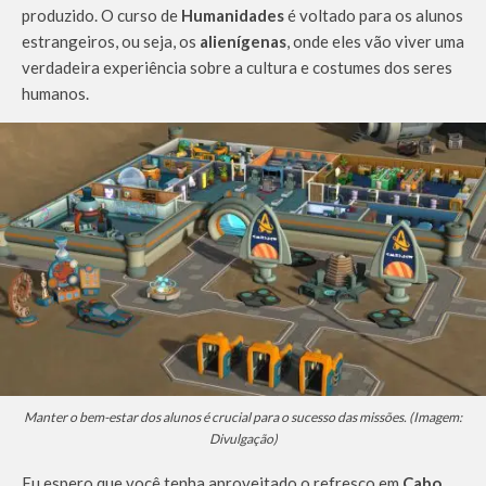
produzido. O curso de
Humanidades
é voltado para os alunos
estrangeiros, ou seja, os
alienígenas
, onde eles vão viver uma
verdadeira experiência sobre a cultura e costumes dos seres
humanos.
Manter o bem-estar dos alunos é crucial para o sucesso das missões. (Imagem:
Divulgação)
Eu espero que você tenha aproveitado o refresco em
Cabo