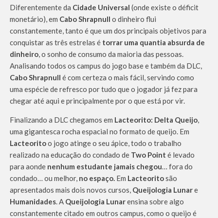
Diferentemente da
Cidade Universal
(onde existe o déficit
monetário), em
Cabo Shrapnull
o dinheiro flui
constantemente, tanto é que um dos principais objetivos para
conquistar as três estrelas é
torrar uma quantia absurda de
dinheiro
, o sonho de consumo da maioria das pessoas.
Analisando todos os campus do jogo base e também da DLC,
Cabo Shrapnull
é com certeza o mais fácil, servindo como
uma espécie de refresco por tudo que o jogador já fez para
chegar até aqui e principalmente por o que está por vir.
Finalizando a DLC chegamos em
Lacteorito: Delta Queijo
,
uma gigantesca rocha espacial no formato de queijo. Em
Lacteorito
o jogo atinge o seu ápice, todo o trabalho
realizado na educação do condado de
Two Point
é levado
para aonde
nenhum estudante jamais chegou
… fora do
condado… ou melhor,
no espaço.
Em
Lacteorito
são
apresentados mais dois novos cursos,
Queijologia Lunar
e
Humanidades
. A
Queijologia Lunar
ensina sobre algo
constantemente citado em outros campus, como o queijo é