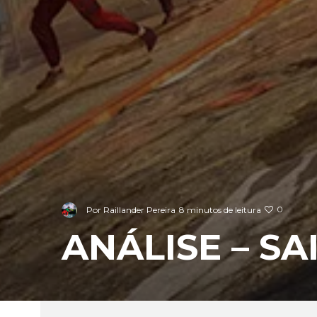
0
Por
Raillander Pereira
8 minutos de leitura
ANÁLISE – S