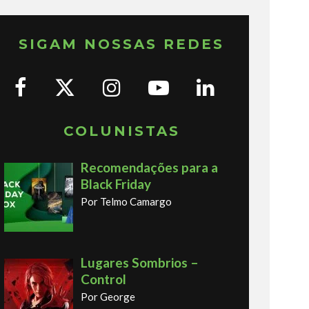
SIGAM NOSSAS REDES
COLUNISTAS
Recomendações para a
Black Friday
Por Telmo Camargo
Lugares Sombrios –
Control
Por George