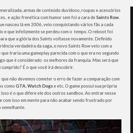
neralizada, armas de conteúdo duvidoso, roupas e acessórios
es, e ação frenética com humor sem foi a cara de
Saints Row
.
ue nasceu lá em 2006, veio conquistando vários fãs a cada
do e que infelizmente se perdeu com o tempo. O reboot foi
ara que a glória dos Saints voltasse novamente. Definido
riência verdadeira da saga, o novo Saints Row veio com a
 que traria uma gameplay parecida com o que era no segundo
jogo que é considerado os melhores da franquia. Mas será que
i cumprido? É o que você irá descobrir.
r que não devemos cometer o erro de fazer a comparação com
los como
GTA
,
Watch Dogs
e etc. O game possui sua própria
 isso é o que difere ele dos outros sandbox. Ao entrar nesse
e com isso em mente para não acabar sendo frustrado por
o semelhante.