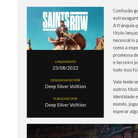
Confusão ge
extravagant
A franquia q
titulo lança
necessário p
como a expe
promessa de
e terceiro 
LANÇAMENTO
23/08/2022
tudo isso fo
DESENVOLVIDO POR
Vale lembra
Deep Silver Volition
outros títu
identidade e
PUBLICADO POR
mundo, jogu
Deep Silver Volition
esperar alg