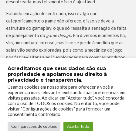
desenfreada, mas felizmente isso é ajustável.
Falando em ação desenfreada, isso é algo que
categoricamente o game não oferece, e isso se deve a
estrutura do gameplay, o que só ressalta a sensação de falta
de planejamento do
game design
. Em diversos momentos há,
sim, um combate intenso, mas isso se perde à medida que as
salas vão sendo exploradas, pois como a mecânica do jogo
nos faz revisitar salas já exploradas para comprar produtos,
guardar moedas ou abrir segredos, ficamos vários momentos
Acreditamos que seus dados são sua
andando em salas vazias olhando nosso medidor de ritmos
propriedade e apoiamos seu direito à
diminuir lentamente.
privacidade e transparência.
Usamos cookies em nosso site para oferecer a você a
Explorando Masmorras
experiência mais relevante, lembrando suas preferências em
visitas passadas. Ao clicar em “Aceitar tudo”, você concorda
Para explicar melhor o último parágrafo é preciso explicar o
com o uso de TODOS os cookies. No entanto, você pode
visitar "Configurações de cookies" para fornecer um
conceito de Masmorra.
consentimento controlado.
Uma masmorra clássica é um universo contido em si mesmo.
Configurações de cookies
Aceitar tudo
Essa ideia vem desde os tempos áureos da primeira edição do