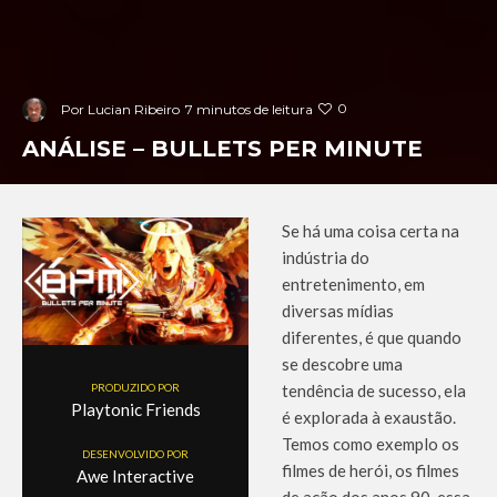
0
Por
Lucian Ribeiro
7 minutos de leitura
ANÁLISE – BULLETS PER MINUTE
Se há uma coisa certa na
indústria do
entretenimento, em
diversas mídias
diferentes, é que quando
se descobre uma
PRODUZIDO POR
tendência de sucesso, ela
Playtonic Friends
é explorada à exaustão.
Temos como exemplo os
DESENVOLVIDO POR
filmes de herói, os filmes
Awe Interactive
de ação dos anos 90, essa