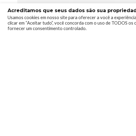
Acreditamos que seus dados são sua propriedade
Usamos cookies em nosso site para oferecer a você a experiência
0
0
clicar em “Aceitar tudo”, você concorda com o uso de TODOS os c
fornecer um consentimento controlado.
Telmo Camargo
Editor Chefe
Idealizador e editor chefe 
Ambassador, entusiasta dos jo