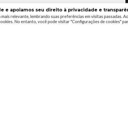
 e apoiamos seu direito à privacidade e transparên
 mais relevante, lembrando suas preferências em visitas passadas. A
0
0
0
ookies. No entanto, você pode visitar "Configurações de cookies" pa
do Xboxmania, Host do Gamemania Podcast, Xbox
gos de corrida e pai do Miguel, meu Player 2 favorito!