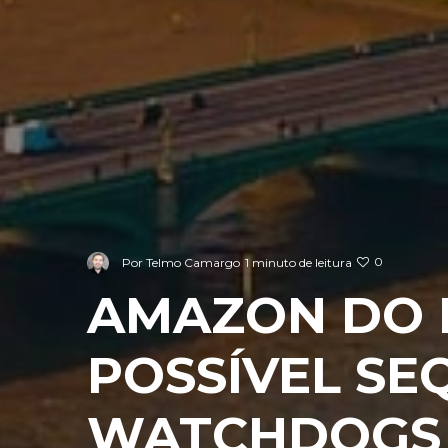
0
Por
Telmo Camargo
1 minuto de leitura
AMAZON DO 
POSSÍVEL SE
WATCHDOGS