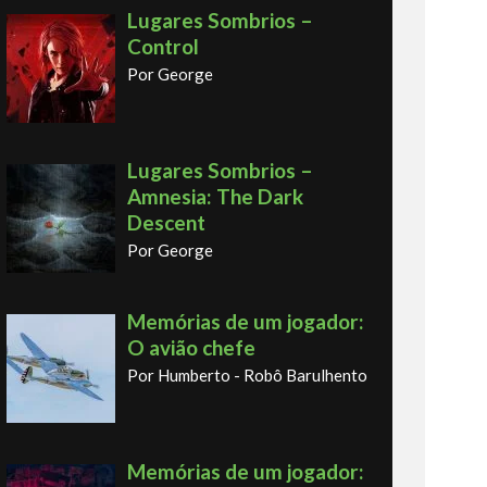
Lugares Sombrios –
Control
Por George
Lugares Sombrios –
Amnesia: The Dark
Descent
Por George
Memórias de um jogador:
O avião chefe
Por Humberto - Robô Barulhento
Memórias de um jogador: