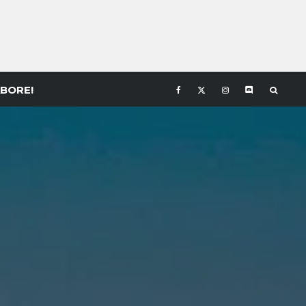
BORE!