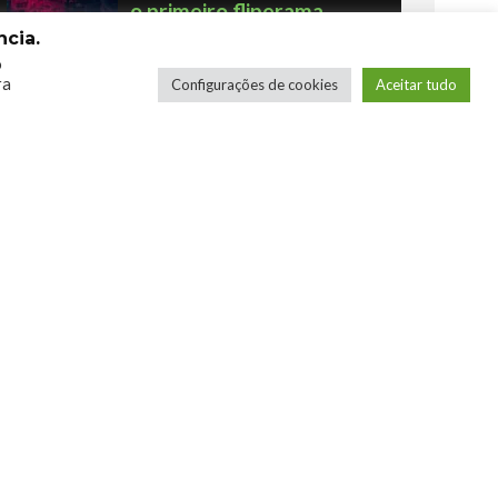
o primeiro fliperama
cia.
Por Humberto - Robô Barulhento
o
ra
Configurações de cookies
Aceitar tudo
Os novos Retrôs – Xbox
360 & Ps3
Por George
COMPRE SEUS JOGOS