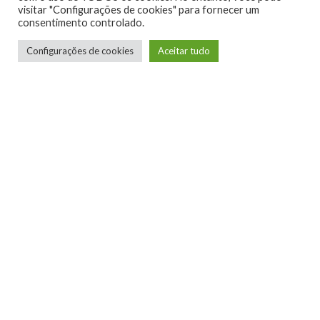
visitar "Configurações de cookies" para fornecer um
consentimento controlado.
Configurações de cookies
Aceitar tudo
Lucian Ribeiro
Jogador de RPG de mesa, apreciador de
narrativas bem contadas, degustador de
histórias em quadrinhos e autoproclamado
crítico de games.
LEIA MAIS