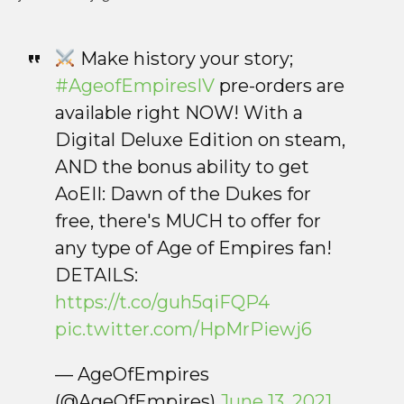
Make history your story;
#AgeofEmpiresIV
pre-orders are
available right NOW! With a
Digital Deluxe Edition on steam,
AND the bonus ability to get
AoEII: Dawn of the Dukes for
free, there's MUCH to offer for
any type of Age of Empires fan!
DETAILS:
https://t.co/guh5qiFQP4
pic.twitter.com/HpMrPiewj6
— AgeOfEmpires
(@AgeOfEmpires)
June 13, 2021