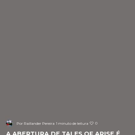
0
Por
Raillander Pereira
1 minuto de leitura
A ABERTURA DE TALES OF ARISE É