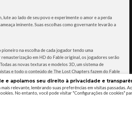
, lute ao lado de seu povo e experimente o amor e a perda
 ameaça iminente. Suas escolhas como governante levarão a
o pioneiro na escolha de cada jogador tendo uma
 remasterização em HD do Fable original, os jogadores serão
. Todas as novas texturas e modelos 3D, um sistema de
uistas e todo o conteúdo de The Lost Chapters fazem do Fable
fiéis e novos jogadores!
 e apoiamos seu direito à privacidade e transparên
 mais relevante, lembrando suas preferências em visitas passadas. A
ookies. No entanto, você pode visitar "Configurações de cookies" pa
BR