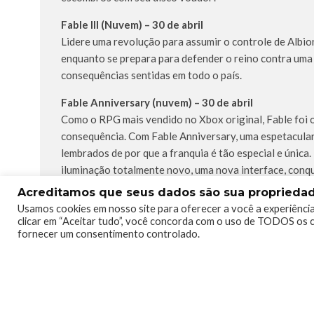
Fable III (Nuvem) – 30 de abril
Lidere uma revolução para assumir o controle de Albion
enquanto se prepara para defender o reino contra uma
consequências sentidas em todo o país.
Fable Anniversary (nuvem) – 30 de abril
Como o RPG mais vendido no Xbox original, Fable foi 
consequência. Com Fable Anniversary, uma espetacular
lembrados de por que a franquia é tão especial e única
iluminação totalmente novo, uma nova interface, conq
Anniversary a experiência definitiva do Fable para fãs 
Acreditamos que seus dados são sua propriedade
Usamos cookies em nosso site para oferecer a você a experiência
clicar em “Aceitar tudo”, você concorda com o uso de TODOS os c
fornecer um consentimento controlado.
TAGS
#XBOXGAMEPASS
GAMEPASS
XBOX
XBOX