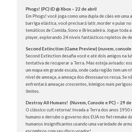
Phogs! (PC) ID @ Xbox – 22 de abril
Em Phogs! você joga como uma dupla de cães em uma a
barriga elástica, você precisará latir, morder e pular
temáticos de Comida, Sono e Brincadeira. Jogue toda a
player, explorando 24 níveis fantásticos repletos de d
Second Extinction (Game Preview) (nuvem, console e
Second Extinction desafia você e até dois amigos na 
tentativa de recuperar a Terra. Mas esteja avisado: es
um mapa em grande escala, onde cada região tem um ní
nível de ameaça, a ameaça dos dinossauros recua. Se n
enfrentará ameaças crescentes, inimigos mais perigos
limites.
Destroy All Humans! (Nuvem, Console e PC) – 29 de 
O clássico cult retorna! Invada a Terra dos anos 195
humano e derrube o governo dos EUA no fiel remake da 
humanos insignificantes usando uma variedade de armas
escombros com seu disco voador!