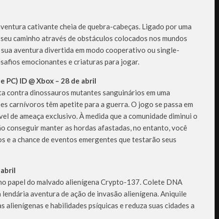
ventura cativante cheia de quebra-cabeças. Ligado por uma
 no seu caminho através de obstáculos colocados nos mundos
 sua aventura divertida em modo cooperativo ou single-
esafios emocionantes e criaturas para jogar.
 PC) ID @ Xbox – 28 de abril
luta contra dinossauros mutantes sanguinários em uma
ses carnívoros têm apetite para a guerra. O jogo se passa em
vel de ameaça exclusivo. À medida que a comunidade diminui o
ão conseguir manter as hordas afastadas, no entanto, você
os e a chance de eventos emergentes que testarão seus
abril
0 no papel do malvado alienígena Crypto-137. Colete DNA
lendária aventura de ação de invasão alienígena. Aniquile
 alienígenas e habilidades psíquicas e reduza suas cidades a