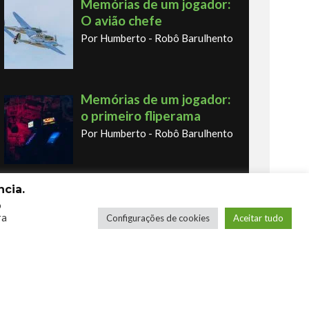
Memórias de um jogador:
O avião chefe
Por Humberto - Robô Barulhento
Memórias de um jogador:
o primeiro fliperama
Por Humberto - Robô Barulhento
cia.
Os novos Retrôs – Xbox
o
360 & Ps3
ra
Configurações de cookies
Aceitar tudo
Por George
COMPRE SEUS JOGOS