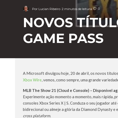
0
Por
Lucian Ribeiro
2 minutos de leitura
NOVOS TÍTU
GAME PASS
A Microsoft divulgou hoje, 20 de abril, os novos títul
Xbox Wire
, vemos, como sempre, uma grande variedad
MLB The Show 21 (Cloud e Console) – Disponível ag
Experimente ação momento a momento, mais rápida, p
consoles Xbox Series X | S. Conduza o seu jogador até
bidirecional ou almeje a glória da Diamond Dynasty e
cross plataform
.