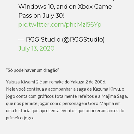
Windows 10, and on Xbox Game
Pass on July 30!
pic.twitter.com/phcMzl56Yp
— RGG Studio (@RGGStudio)
July 13, 2020
“Só pode haver um dragão”
Yakuza
Kiwami
2 é um
remake
do
Yakuza
2 de 2006.
Nele você continua a acompanhar a saga de
Kazuma
Kiryu
, o
jogo conta com gráficos totalmente refeitos e a
Majima
Saga,
que nos permite jogar com o personagem Goro
Majima
em
uma história que apresenta eventos que ocorreram antes do
primeiro jogo.