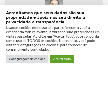
Acreditamos que seus dados são sua
propriedade e apoiamos seu direito à
privacidade e transparência.
Telmo Camargo
Usamos cookies em nosso site para oferecer a você a
experiência mais relevante, lembrando suas preferências em
visitas passadas. Ao clicar em “Aceitar tudo”, você concorda
Editor Chefe
com o uso de TODOS os cookies. No entanto, você pode
visitar "Configurações de cookies" para fornecer um
Idealizador e editor chefe do Xboxmania, Host
consentimento controlado.
do Gamemania Podcast, Xbox Ambassador,
Configurações de cookies
Aceitar tudo
entusiasta dos jogos de corrida e pai do Miguel,
meu Player 2 favorito!
LEIA MAIS