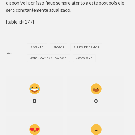
disponível, por isso fique sempre atento a este post pois ele
será constantemente atualizado.
[table id=17 /]
EVENTO
JOGOS
LISTA DE DEMOS
TAGS
XBOX GAMES SHOWCASE
XBOX ONE
0
0