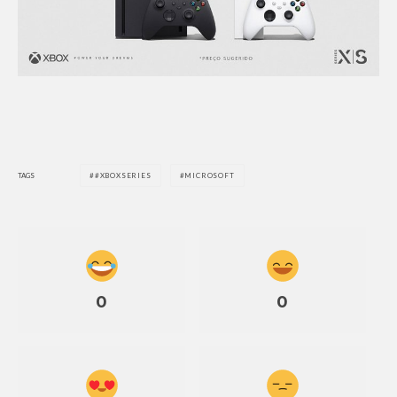
TAGS
#XBOXSERIES
MICROSOFT
0
0