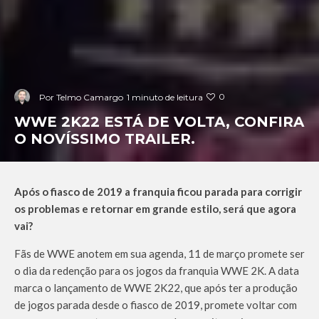
0
Por
Telmo Camargo
1 minuto de leitura
WWE 2K22 ESTÁ DE VOLTA, CONFIRA
O NOVÍSSIMO TRAILER.
Após o fiasco de 2019 a franquia ficou parada para corrigir
os problemas e retornar em grande estilo, será que agora
vai?
Fãs de WWE anotem em sua agenda, 11 de março promete ser
o dia da redenção para os jogos da franquia WWE 2K. A data
marca o lançamento de WWE 2K22, que após ter a produção
de jogos parada desde o fiasco de 2019, promete voltar com