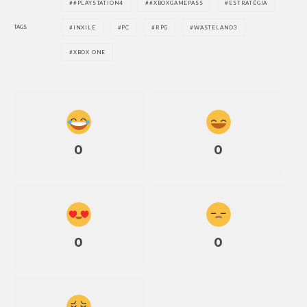
#PLAYSTATION4
#XBOXGAMEPASS
ESTRATÉGIA
TAGS
INXILE
PC
RPG
WASTELAND3
XBOX ONE
0
0
0
0