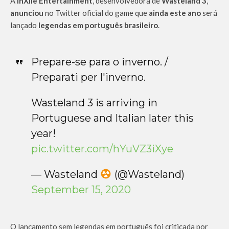
A
InXile Entertainment
, desenvolvedora de
Wasteland 3
,
anunciou
no Twitter oficial do game que
ainda este ano
será
lançado
legendas em português brasileiro
.
Prepare-se para o inverno. /
Preparati per l'inverno.
Wasteland 3 is arriving in
Portuguese and Italian later this
year!
pic.twitter.com/hYuVZ3iXye
— Wasteland
(@Wasteland)
September 15, 2020
O lançamento sem legendas em português foi criticada por