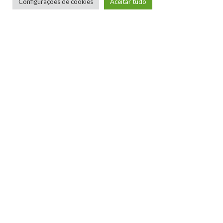
Configurações de cookies
Aceitar tudo
Telmo Camargo
Editor Chefe
Idealizador e editor chefe do Xboxmania, Host
do Gamemania Podcast, Xbox Ambassador,
entusiasta dos jogos de corrida e pai do Miguel,