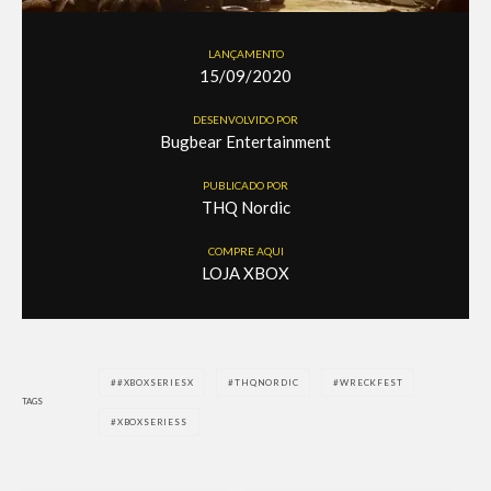
LANÇAMENTO
15/09/2020
DESENVOLVIDO POR
Bugbear Entertainment
PUBLICADO POR
THQ Nordic
COMPRE AQUI
LOJA XBOX
#XBOXSERIESX
THQNORDIC
WRECKFEST
TAGS
XBOXSERIESS