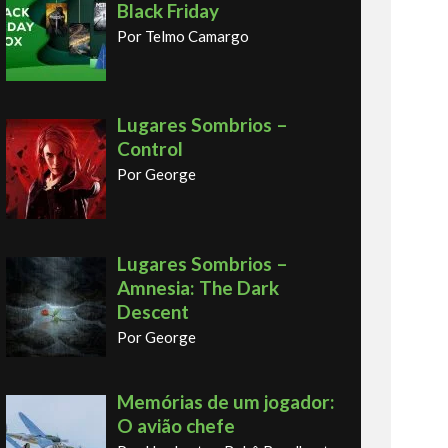
Black Friday
Por Telmo Camargo
Lugares Sombrios –
Control
Por George
Lugares Sombrios –
Amnesia: The Dark
Descent
Por George
Memórias de um jogador:
O avião chefe