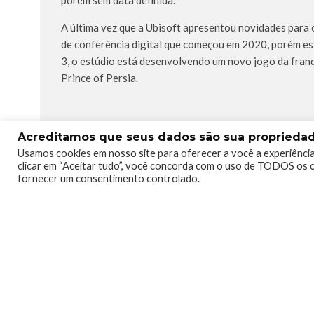
porém sem data definida.
A última vez que a Ubisoft apresentou novidades para
de conferência digital que começou em 2020, porém es
3, o estúdio está desenvolvendo um novo jogo da franq
Prince of Persia.
Acreditamos que seus dados são sua propriedade
TAGS
E3
UBISOFTFORWARD
Usamos cookies em nosso site para oferecer a você a experiência
clicar em “Aceitar tudo”, você concorda com o uso de TODOS os c
fornecer um consentimento controlado.
0
0