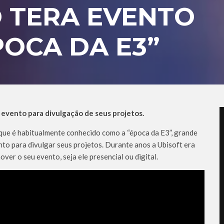
 TERA EVENTO
OCA DA E3”
vento para divulgação de seus projetos.
que é habitualmente conhecido como a “época da E3”, grande
o para divulgar seus projetos. Durante anos a Ubisoft era
er o seu evento, seja ele presencial ou digital.