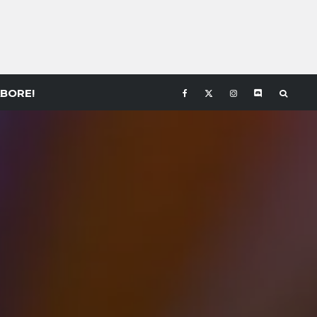
BORE!