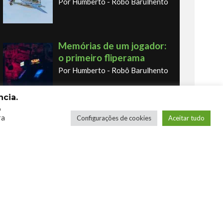
Por Humberto - Robô Barulhento
Memórias de um jogador:
o primeiro fliperama
Por Humberto - Robô Barulhento
cia.
o
Os novos Retrôs – Xbox
ra
Configurações de cookies
Aceitar tudo
360 & Ps3
Por George
COMPRE SEUS JOGOS