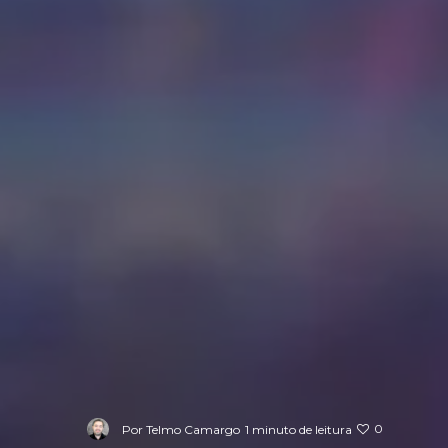
0
Por
Telmo Camargo
1 minuto de leitura