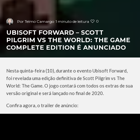
0
Por
Telmo Camargo
1 minuto de leitura
UBISOFT FORWARD – SCOTT
PILGRIM VS THE WORLD: THE GAME
COMPLETE EDITION É ANUNCIADO
Nesta quinta-feira (10), durante o evento Ubisoft Forward,
foi revelada uma edição definitiva de Scott Pilgrim vs The
World: The Game. O jogo contará com todos os extras de sua
versão original e será lançado no final de 2020.
Confira agora, o trailer de anúncio: