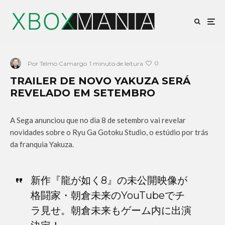
0
Por
Telmo Camargo
1 minuto de leitura
TRAILER DE NOVO YAKUZA SERÁ
REVELADO EM SETEMBRO
A Sega anunciou que no dia 8 de setembro vai revelar
novidades sobre o Ryu Ga Gotoku Studio, o estúdio por trás
da franquia Yakuza.
新作『龍が如く8』の未公開映像が
格闘家・朝倉未来のYouTubeでチ
ラ見せ。朝倉未来もゲーム内に出演