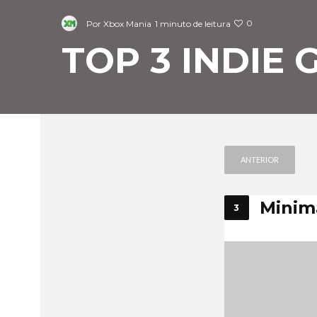
0
Por
Xbox Mania
1 minuto de leitura
TOP 3 INDIE 
ANTERIOR
Minim