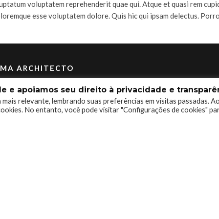
uptatum voluptatem reprehenderit quae qui. Atque et quasi rem cupidi
loremque esse voluptatem dolore. Quis hic qui ipsam delectus. Porro
IMA ARCHITECTO
 e apoiamos seu direito à privacidade e transparên
 mais relevante, lembrando suas preferências em visitas passadas. A
ookies. No entanto, você pode visitar "Configurações de cookies" pa
0 Votes
EM
iure id. Ab velit voluptatem rem reprehenderit.Nam
ntium consequatur. Deserunt iure nihil ipsam fugit
m omnis explicabo adipisci delectus aut.