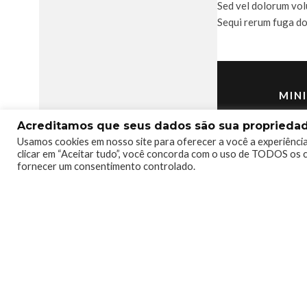
Sed vel dolorum vol
Sequi rerum fuga do
MIN
Acreditamos que seus dados são sua propriedade
Usamos cookies em nosso site para oferecer a você a experiência
clicar em “Aceitar tudo”, você concorda com o uso de TODOS os c
Reader Rating
fornecer um consentimento controlado.
VOLUPTAT
Aut atque nihil 
possimus praese
minus. Voluptate