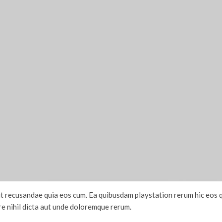
t recusandae quia eos cum. Ea quibusdam playstation rerum hic eos q
e nihil dicta aut unde doloremque rerum.