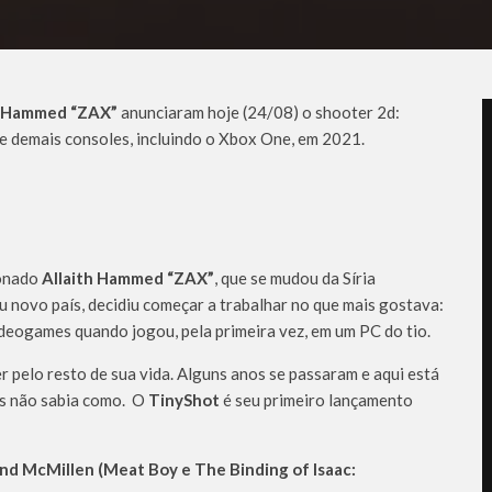
h Hammed “ZAX”
anunciaram hoje (24/08) o shooter 2d:
 e demais consoles, incluindo o Xbox One, em 2021.
xonado
Allaith Hammed “ZAX”
, que se mudou da Síria
u novo país, decidiu começar a trabalhar no que mais gostava:
ideogames quando jogou, pela primeira vez, em um PC do tio.
r pelo resto de sua vida. Alguns anos se passaram e aqui está
mas não sabia como. O
TinyShot
é seu primeiro lançamento
d McMillen (Meat Boy e The Binding of Isaac: