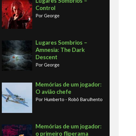
Lugares Sombrios –
Control
Por George
Lugares Sombrios –
Amnesia: The Dark
Descent
Por George
Memórias de um jogador:
O avião chefe
Por Humberto - Robô Barulhento
Memórias de um jogador:
o primeiro fliperama