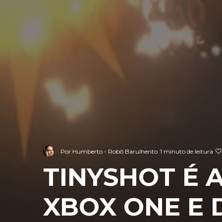
Por
Humberto - Robô Barulhento
1 minuto de leitura
TINYSHOT É 
XBOX ONE E