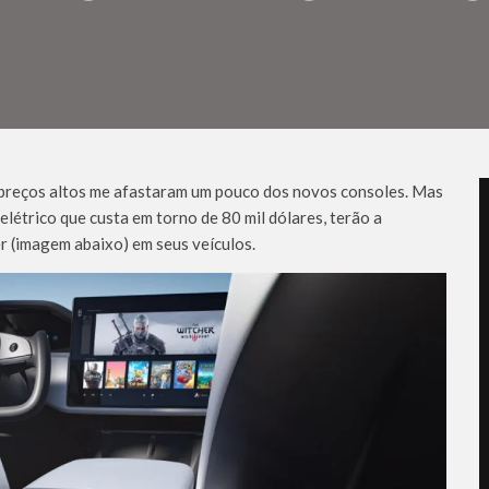
 preços altos me afastaram um pouco dos novos consoles. Mas
létrico que custa em torno de 80 mil dólares, terão a
r (imagem abaixo) em seus veículos.