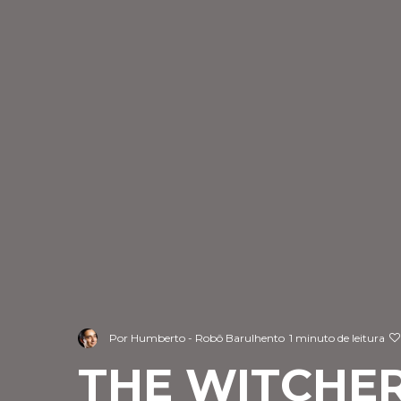
Por
Humberto - Robô Barulhento
1 minuto de leitura
THE WITCHE