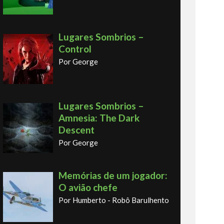
Lugares Sombrios –
Control
Por George
Lugares Sombrios –
Amnesia: The Dark
Descent
Por George
Memórias de um jogador:
O avião chefe
Por Humberto - Robô Barulhento