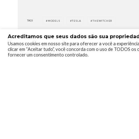
TAGS
MODELS
TESLA
THEWITCHER
Acreditamos que seus dados são sua propriedade
Usamos cookies em nosso site para oferecer a você a experiência
clicar em “Aceitar tudo”, você concorda com o uso de TODOS os c
fornecer um consentimento controlado.
1
5