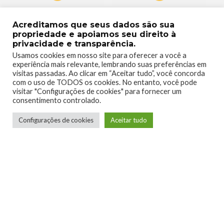
0
0
Acreditamos que seus dados são sua
propriedade e apoiamos seu direito à
privacidade e transparência.
Usamos cookies em nosso site para oferecer a você a
experiência mais relevante, lembrando suas preferências em
visitas passadas. Ao clicar em “Aceitar tudo”, você concorda
0
0
com o uso de TODOS os cookies. No entanto, você pode
visitar "Configurações de cookies" para fornecer um
consentimento controlado.
Configurações de cookies
Aceitar tudo
0