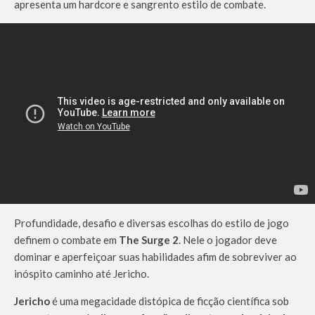
apresenta um hardcore e sangrento estilo de combate.
Profundidade, desafio e diversas escolhas do estilo de jogo
definem o combate em
The Surge 2
. Nele o jogador deve
dominar e aperfeiçoar suas habilidades afim de sobreviver ao
inóspito caminho até Jericho.
Jericho
é uma megacidade distópica de ficção científica sob