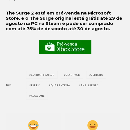
The Surge 2 está em pré-venda na Microsoft
Store, e o The Surge original está grátis até 29 de
agosto na PC na Steam e pode ser comprado
com até 75% de desconto até 30 de agosto.
COMBAT TRAILER
GEAR PACK
JERICHO
TAGS
PARRY
QUARENTENA
THE SURGE 2
XBOX ONE