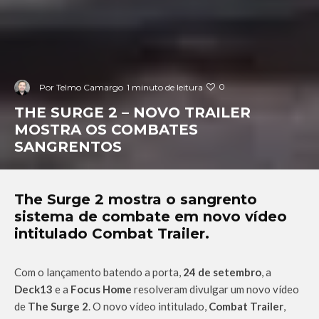
0
Por
Telmo Camargo
1 minuto de leitura
THE SURGE 2 – NOVO TRAILER
MOSTRA OS COMBATES
SANGRENTOS
The Surge 2 mostra o sangrento
sistema de combate em novo vídeo
intitulado Combat Trailer.
Com o lançamento batendo a porta,
24 de setembro
, a
Deck13
e a
Focus Home
resolveram divulgar um novo vídeo
de
The Surge 2
. O novo vídeo intitulado,
Combat Trailer
,