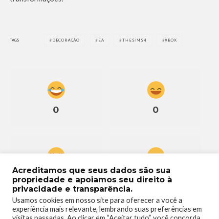
TAGS
DECORAÇÃO
EA
THESIMS4
XBOX
0
0
Acreditamos que seus dados são sua
0
0
propriedade e apoiamos seu direito à
privacidade e transparência.
Usamos cookies em nosso site para oferecer a você a
experiência mais relevante, lembrando suas preferências em
visitas passadas. Ao clicar em “Aceitar tudo”, você concorda