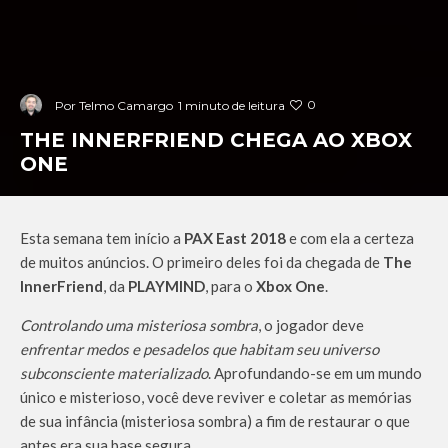
0
Por
Telmo Camargo
1 minuto de leitura
THE INNERFRIEND CHEGA AO XBOX
ONE
Esta semana tem início a
PAX East 2018
e com ela a certeza
de muitos anúncios. O primeiro deles foi da chegada de
The
InnerFriend
, da
PLAYMIND
, para o
Xbox One
.
Controlando uma misteriosa sombra
, o jogador deve
enfrentar medos e pesadelos que habitam seu universo
subconsciente materializado
. Aprofundando-se em um mundo
único e misterioso, você deve reviver e coletar as memórias
de sua infância (misteriosa sombra) a fim de restaurar o que
antes era sua base segura.