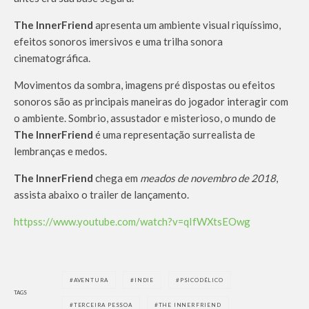
The InnerFriend
apresenta um ambiente visual riquíssimo,
efeitos sonoros imersivos e uma trilha sonora
cinematográfica.
Movimentos da sombra, imagens pré dispostas ou efeitos
sonoros são as principais maneiras do jogador interagir com
o ambiente. Sombrio, assustador e misterioso, o mundo de
The InnerFriend
é uma representação surrealista de
lembranças e medos.
The InnerFriend
chega em
meados de novembro de 2018
,
assista abaixo o trailer de lançamento.
httpss://www.youtube.com/watch?v=qIfWXtsEOwg
AVENTURA
INDIE
PSICODÉLICO
TAGS
TERCEIRA PESSOA
THE INNERFRIEND