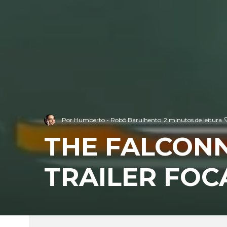
Por
Humberto - Robô Barulhento
2 minutos de leitura
THE FALCON
TRAILER FOC