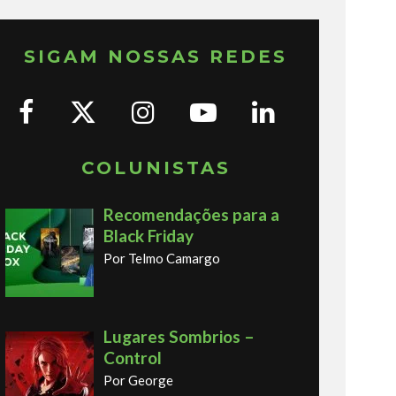
SIGAM NOSSAS REDES
COLUNISTAS
Recomendações para a
Black Friday
Por Telmo Camargo
Lugares Sombrios –
Control
Por George