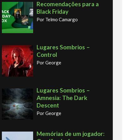
Recomendações para a
Black Friday
Por Telmo Camargo
Lugares Sombrios –
Control
Por George
Lugares Sombrios –
Amnesia: The Dark
Descent
Por George
Memórias de um jogador: