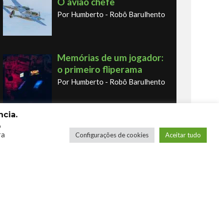
O avião chefe
Por Humberto - Robô Barulhento
Memórias de um jogador:
o primeiro fliperama
Por Humberto - Robô Barulhento
cia.
Os novos Retrôs – Xbox
o
ra
Configurações de cookies
Aceitar tudo
360 & Ps3
Por George
COMPRE SEUS JOGOS