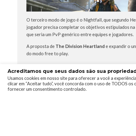
O terceiro modo de jogo é o Nightfall, que segundo He
jogador precisa completar os objetivos estipulados n
que seria um PvP genérico entre equipes e jogadores.
A proposta de
The Division Heartland
e expandir o u
do modo free to play.
Acreditamos que seus dados são sua propriedade
Usamos cookies em nosso site para oferecer a você a experiência
TAGS
FREETOPLAY
HEARTLAND
UBISOFT
clicar em “Aceitar tudo”, você concorda com o uso de TODOS os c
fornecer um consentimento controlado.
0
0