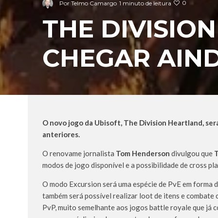
0
Por
Telmo Camargo
1 minuto de leitura
THE DIVISIO
CHEGAR AIND
O novo jogo da Ubisoft, The Division Heartland, será
anteriores.
O renovame jornalista
Tom Henderson
divulgou que
T
modos de jogo disponível e a possibilidade de cross pl
O modo Excursion será uma espécie de PvE em forma de
também será possível realizar loot de itens e combate 
PvP, muito semelhante aos jogos battle royale que j