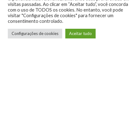
visitas passadas. Ao clicar em “Aceitar tudo”, você concorda
com o uso de TODOS os cookies. No entanto, você pode
visitar "Configurações de cookies" para fornecer um
consentimento controlado.
Configurações de cookies
Aceitar tudo
Telmo Camargo
Editor Chefe
Idealizador e editor chefe do Xboxmania, Host
do Gamemania Podcast, Xbox Ambassador,
entusiasta dos jogos de corrida e pai do Miguel,
meu Player 2 favorito!