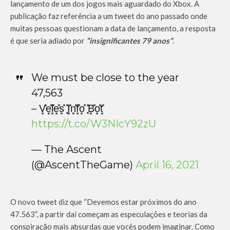
lançamento de um dos jogos mais aguardado do Xbox. A
publicação faz referência a um tweet do ano passado onde
muitas pessoas questionam a data de lançamento, a resposta
é que seria adiado por
“insignificantes 79 anos”
.
We must be close to the year
47,563
– V͓̽e͓̽l͓̽e͓̽s͓̽ ͓̽I͓̽n͓̽f͓̽o͓̽ ͓̽B͓̽o͓̽t͓̽
https://t.co/W3NIcY92zU
— The Ascent
(@AscentTheGame)
April 16, 2021
O novo tweet diz que “Devemos estar próximos do ano
47.563”, a partir daí começam as especulações e teorias da
conspiração mais absurdas que vocês podem imaginar. Como