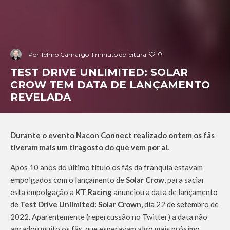
0
Por
Telmo Camargo
1 minuto de leitura
TEST DRIVE UNLIMITED: SOLAR
CROW TEM DATA DE LANÇAMENTO
REVELADA
Durante o evento Nacon Connect realizado ontem os fãs
tiveram mais um tiragosto do que vem por ai.
Após 10 anos do último título os fãs da franquia estavam
empolgados com o lançamento de
Solar Crow
, para saciar
esta empolgação a
KT Racing
anunciou a data de lançamento
de
Test Drive Unlimited: Solar Crown
, dia 22 de setembro de
2022. Aparentemente (repercussão no Twitter) a data não
agradou muito os fãs, que esperavam algo mais próximo.