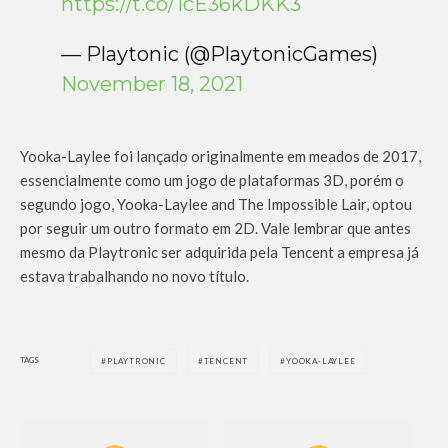
https://t.co/1cE36kDKK3
— Playtonic (@PlaytonicGames)
November 18, 2021
Yooka-Laylee foi lançado originalmente em meados de 2017,
essencialmente como um jogo de plataformas 3D, porém o
segundo jogo, Yooka-Laylee and The Impossible Lair, optou
por seguir um outro formato em 2D. Vale lembrar que antes
mesmo da Playtronic ser adquirida pela Tencent a empresa já
estava trabalhando no novo título.
TAGS
PLAYTRONIC
TENCENT
YOOKA-LAYLEE