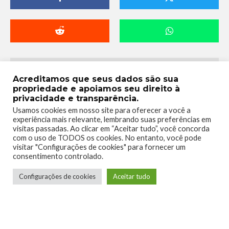
Acreditamos que seus dados são sua
propriedade e apoiamos seu direito à
privacidade e transparência.
Usamos cookies em nosso site para oferecer a você a
experiência mais relevante, lembrando suas preferências em
visitas passadas. Ao clicar em “Aceitar tudo”, você concorda
com o uso de TODOS os cookies. No entanto, você pode
Telmo Camargo
visitar "Configurações de cookies" para fornecer um
consentimento controlado.
Editor Chefe
Configurações de cookies
Aceitar tudo
Idealizador e editor chefe do Xboxmania, Host
do Gamemania Podcast, Xbox Ambassador,
entusiasta dos jogos de corrida e pai do Miguel,
meu Player 2 favorito!