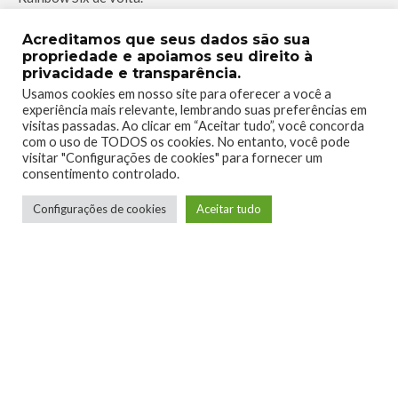
Rainbow Six Siege está disponível para PlayStation 4 e
Acreditamos que seus dados são sua
PlayStation 5, consoles Xbox One, Xbox Series X | S e PC,
propriedade e apoiamos seu direito à
privacidade e transparência.
tanto no Steam quanto no serviço por assinatura Ubisoft+.
Usamos cookies em nosso site para oferecer a você a
experiência mais relevante, lembrando suas preferências em
visitas passadas. Ao clicar em “Aceitar tudo”, você concorda
com o uso de TODOS os cookies. No entanto, você pode
TAGS
HEAVYMETTLE
RAINBOWSIX
UBISOFT
visitar "Configurações de cookies" para fornecer um
consentimento controlado.
Configurações de cookies
Aceitar tudo
0
0
0
0