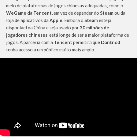
meio de plataformas de jogos chinesas adequadas, como o
WeGame da Tencent
, em vez de depender do
Steam
ou da
loja de aplicativos da
Apple
. Embora o
Steam
esteja
disponível na China e seja usado por
30 milhões de
jogadores chineses
, está longe de ser a maior plataforma de
jogos. A parceria com a
Tencent
permitirá que
Dontnod
tenha acesso a um público muito mais amplo.