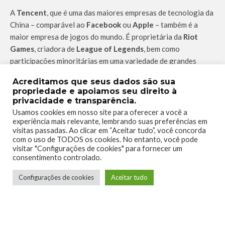
A
Tencent
, que é uma das maiores empresas de tecnologia da
China – comparável ao
Facebook
ou
Apple
– também é a
maior empresa de jogos do mundo. É proprietária da
Riot
Games
, criadora de
League of Legends
, bem como
participações minoritárias em uma variedade de grandes
empresas de jogos, incluindo
Activision
Blizzard
,
Ubisoft
,
Acreditamos que seus dados são sua
Epic Games
e muito mais.
propriedade e apoiamos seu direito à
privacidade e transparência.
A
Tencent
aumentou agressivamente seus investimentos e
Usamos cookies em nosso site para oferecer a você a
aquisições de empresas de jogos nos últimos anos. Em 2020,
experiência mais relevante, lembrando suas preferências em
investiu em 31 empresas de jogos
(embora a maioria fosse
visitas passadas. Ao clicar em “Aceitar tudo”, você concorda
com o uso de TODOS os cookies. No entanto, você pode
pequenas empresas chinesas).
visitar "Configurações de cookies" para fornecer um
consentimento controlado.
Configurações de cookies
Aceitar tudo
TAGS
DONTNOD_ENT
TECENT
WEGAME
XBOX