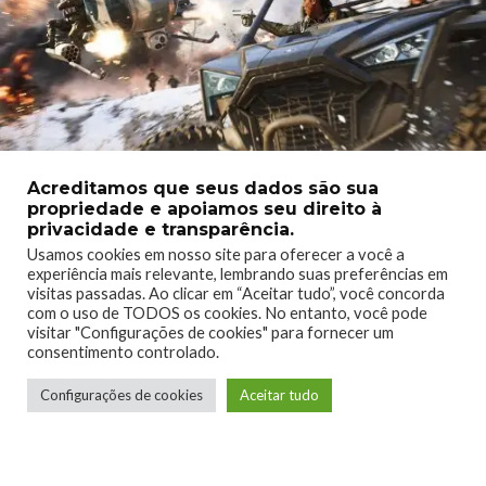
Acreditamos que seus dados são sua
propriedade e apoiamos seu direito à
Além de todo esse conteúdo, várias novas adições de
privacidade e transparência.
qualidade de vida chegarão na Temporada 5, incluindo um
Usamos cookies em nosso site para oferecer a você a
novo sistema de gerenciamento de esquadrão que permite
experiência mais relevante, lembrando suas preferências em
aos jogadores gerenciar e personalizar seu esquadrão, um
visitas passadas. Ao clicar em “Aceitar tudo”, você concorda
com o uso de TODOS os cookies. No entanto, você pode
retrabalho de carregamento de veículos que aprimorará os
visitar "Configurações de cookies" para fornecer um
papéis no campo de batalha, Armas de Cofre retrabalhadas,
consentimento controlado.
bem como a introdução de novas estações de armas com
tecnologia térmica e pesada artilharia antiaérea. Os
Configurações de cookies
Aceitar tudo
jogadores podem continuar a definir seus papéis na
Temporada 5 com a recente atualização do sistema de classes,
que atribui especialistas a uma das quatro classes clássicas e