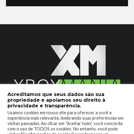
Acreditamos que seus dados são sua
propriedade e apoiamos seu direito à
2020 © Xboxmania. Todos os Direitos Reservados.
privacidade e transparência.
Usamos cookies em nosso site para oferecer a você a
SOBRE O XBOX MANIA
CONTATO
experiência mais relevante, lembrando suas preferências em
visitas passadas. Ao clicar em “Aceitar tudo”, você concorda
ENCONTROU UM PROBLEMA?
com o uso de TODOS os cookies. No entanto, você pode