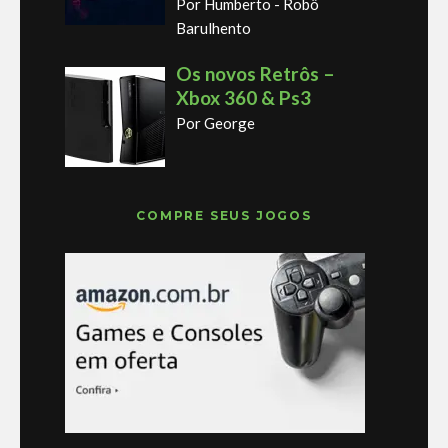
Por Humberto - Robô
Barulhento
Os novos Retrôs –
Xbox 360 & Ps3
Por George
COMPRE SEUS JOGOS