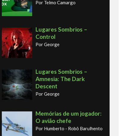
Por Telmo Camargo
Lugares Sombrios –
Control
Por George
Lugares Sombrios –
Amnesia: The Dark
Descent
Por George
Memórias de um jogador:
O avião chefe
Por Humberto - Robô Barulhento