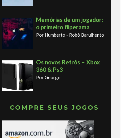
Memórias de um jogador:
o primeiro fliperama
Por Humberto - Robô Barulhento
Os novos Retrôs – Xbox
360 & Ps3
Por George
COMPRE SEUS JOGOS