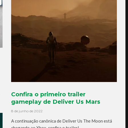
Confira o primeiro trailer
o
gameplay de Deliver Us Mars
8 de junho de 2022
A continuação canônica de Deliver Us The Moon está
chegando ao Xbox, confira o trailer!