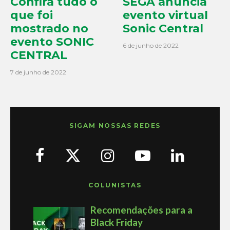
Confira tudo o
SEGA anuncia
que foi
evento virtual
mostrado no
Sonic Central
evento SONIC
6 de junho de 2022
CENTRAL
7 de junho de 2022
SIGAM NOSSAS REDES
COLUNISTAS
Recomendações para a
Black Friday