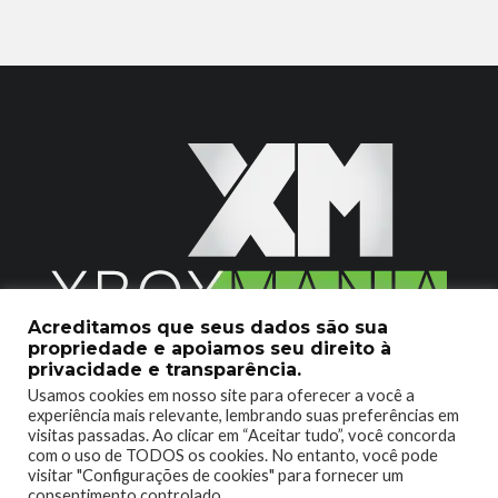
Acreditamos que seus dados são sua
propriedade e apoiamos seu direito à
2020 © Xboxmania. Todos os Direitos Reservados.
privacidade e transparência.
Usamos cookies em nosso site para oferecer a você a
SOBRE O XBOX MANIA
CONTATO
experiência mais relevante, lembrando suas preferências em
visitas passadas. Ao clicar em “Aceitar tudo”, você concorda
ENCONTROU UM PROBLEMA?
com o uso de TODOS os cookies. No entanto, você pode
visitar "Configurações de cookies" para fornecer um
consentimento controlado.