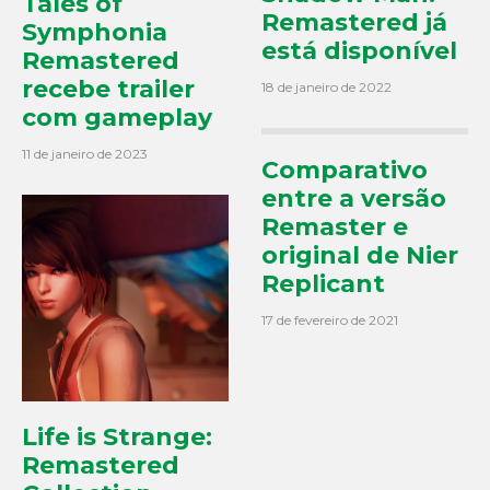
Tales of
Remastered já
Symphonia
está disponível
Remastered
recebe trailer
18 de janeiro de 2022
com gameplay
11 de janeiro de 2023
Comparativo
entre a versão
Remaster e
original de Nier
Replicant
17 de fevereiro de 2021
Life is Strange:
Remastered