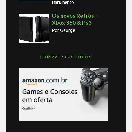
Barulhento
Os novos Retrôs –
Xbox 360 & Ps3
Por George
COMPRE SEUS JOGOS