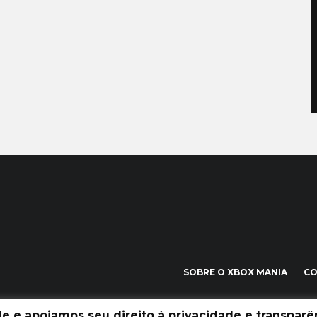
SOBRE O XBOX MANIA
C
 e apoiamos seu direito à privacidade e transparên