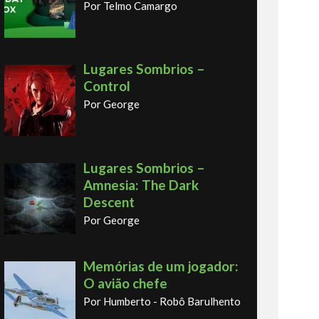
Por Telmo Camargo
Lugares Sombrios –
Control
Por George
Lugares Sombrios –
Amnesia: The Dark
Descent
Por George
Memórias de um jogador:
O avião chefe
Por Humberto - Robô Barulhento