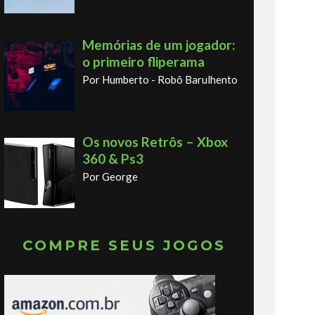
Memórias de um jogador:
o primeiro fliperama
Por Humberto - Robô Barulhento
Os novos Retrôs – Xbox
360 & Ps3
Por George
COMPRE SEUS JOGOS