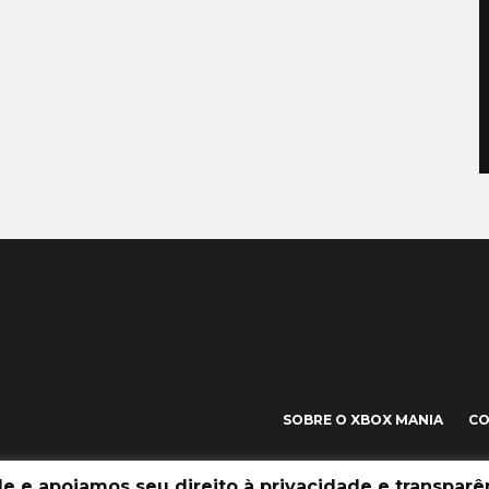
SOBRE O XBOX MANIA
C
 e apoiamos seu direito à privacidade e transparên