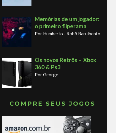
Memórias de um jogador:
o primeiro fliperama
Por Humberto - Robô Barulhento
Os novos Retrôs – Xbox
360 & Ps3
Por George
COMPRE SEUS JOGOS