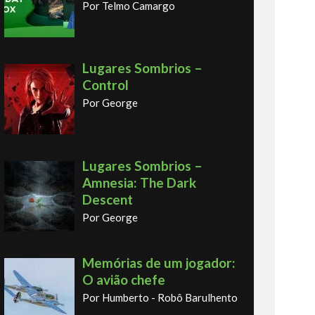
Por Telmo Camargo
Lugares Sombrios –
Control
Por George
Lugares Sombrios –
Amnesia: The Dark
Descent
Por George
Memórias de um jogador:
O avião chefe
Por Humberto - Robô Barulhento