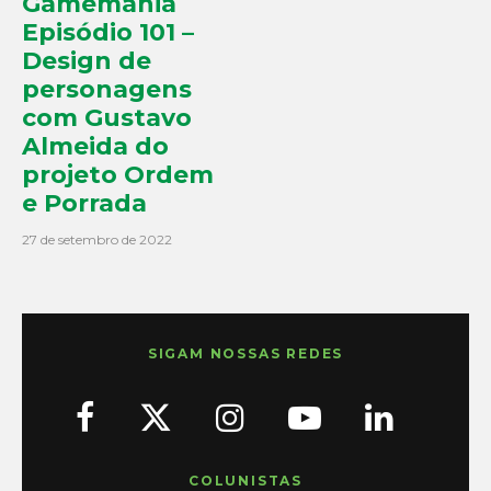
Gamemania
Episódio 101 –
Design de
personagens
com Gustavo
Almeida do
projeto Ordem
e Porrada
27 de setembro de 2022
SIGAM NOSSAS REDES
COLUNISTAS