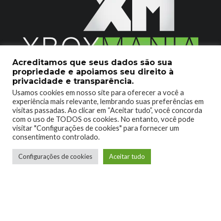
Acreditamos que seus dados são sua
propriedade e apoiamos seu direito à
2020 © Xboxmania. Todos os Direitos Reservados.
privacidade e transparência.
Usamos cookies em nosso site para oferecer a você a
SOBRE O XBOX MANIA
CONTATO
experiência mais relevante, lembrando suas preferências em
visitas passadas. Ao clicar em “Aceitar tudo”, você concorda
ENCONTROU UM PROBLEMA?
com o uso de TODOS os cookies. No entanto, você pode
visitar "Configurações de cookies" para fornecer um
consentimento controlado.
Configurações de cookies
Aceitar tudo