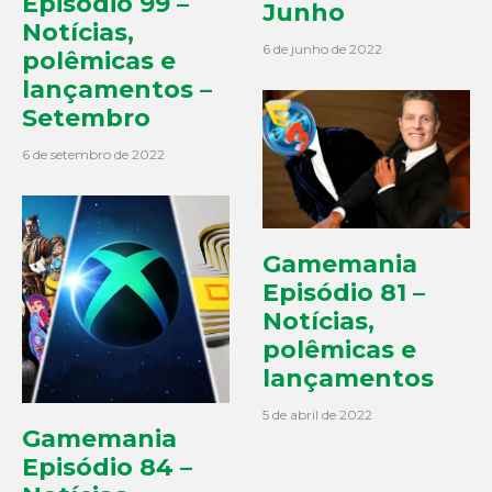
Episódio 99 –
Junho
Notícias,
6 de junho de 2022
polêmicas e
lançamentos –
Setembro
6 de setembro de 2022
Gamemania
Episódio 81 –
Notícias,
polêmicas e
lançamentos
5 de abril de 2022
Gamemania
Episódio 84 –