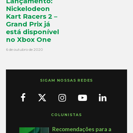
Lançamento:
Nickelodeon
Kart Racers 2 –
Grand Prix já
está disponível
no Xbox One
6 de outubro de 2020
SIGAM NOSSAS REDES
COLUNISTAS
Recomendações para a