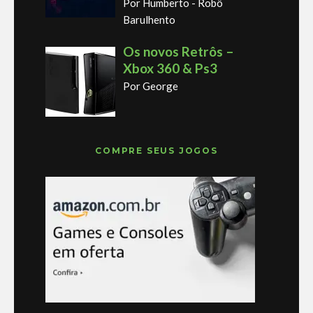
Por Humberto - Robô
Barulhento
Os novos Retrôs –
Xbox 360 & Ps3
Por George
COMPRE SEUS JOGOS