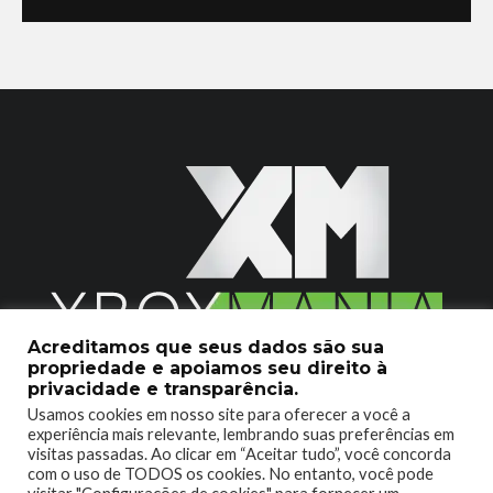
Acreditamos que seus dados são sua
propriedade e apoiamos seu direito à
2020 © Xboxmania. Todos os Direitos Reservados.
privacidade e transparência.
Usamos cookies em nosso site para oferecer a você a
SOBRE O XBOX MANIA
CONTATO
experiência mais relevante, lembrando suas preferências em
visitas passadas. Ao clicar em “Aceitar tudo”, você concorda
ENCONTROU UM PROBLEMA?
com o uso de TODOS os cookies. No entanto, você pode