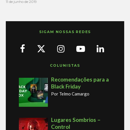
11 de junho de 2019
SIGAM NOSSAS REDES
COLUNISTAS
Recomendações para a
Black Friday
Por Telmo Camargo
Lugares Sombrios –
Control