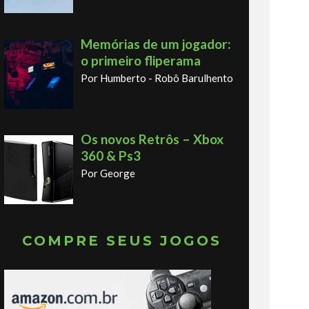
Memórias de um jogador:
o primeiro fliperama
Por Humberto - Robô Barulhento
Os novos Retrôs – Xbox
360 & Ps3
Por George
COMPRE SEUS JOGOS