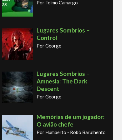
Por Telmo Camargo
Lugares Sombrios –
Control
Por George
Lugares Sombrios –
Amnesia: The Dark
Descent
Por George
Memórias de um jogador:
O avião chefe
Por Humberto - Robô Barulhento