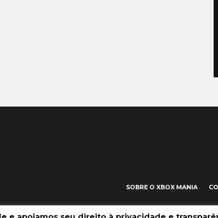
SOBRE O XBOX MANIA
C
 e apoiamos seu direito à privacidade e transparên